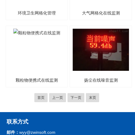
环境卫生网格化管理
大气网格化在线监测
颗粒物便携式在线监测
扬尘在线噪音监测
首页
上一页
下一页
末页
联系方式
邮件：
wyy@zwinsoft.com