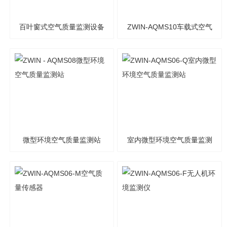
百叶窗式空气质量监测设备
ZWIN-AQMS10车载式空气
站
微型环境空气质量监测站
室内微型环境空气质量监测
站