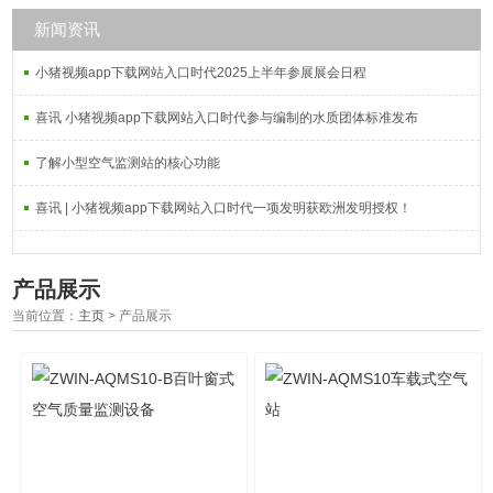
新闻资讯
小猪视频app下载网站入口时代2025上半年参展展会日程
喜讯 小猪视频app下载网站入口时代参与编制的水质团体标准发布
了解小型空气监测站的核心功能
喜讯 | 小猪视频app下载网站入口时代一项发明获欧洲发明授权！
产品展示
当前位置：
主页
> 产品展示