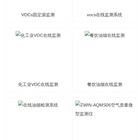
VOCs固定源监测
vocs在线监测系统
化工业VOC在线监测
餐饮油烟在线监测