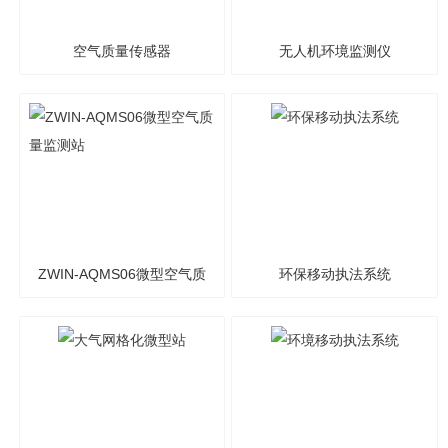
空气质量传感器
无人机环境监测仪
ZWIN-AQMS06微型空气质
环保移动执法系统
量监测站