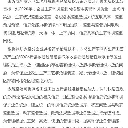
国务院印发的《生态环境监测网络建设方案的通知》提出建设主要
目标：到2020年，全国生态环境监测网络基本实现环境质量、重点污
染源、生态状况监测全覆盖，各级各类监测数据系统互联共享，监测
预报预警、信息化能力和保障水平明显提升，监测与监管协同联动，
初步建成陆海统筹、天地一体、上下协同、信息共享的生态环境监测
网络。
根据调研大部分企业具备简单治理技术，即将生产车间内生产工艺
所产生的VOCs污染物通过管道集气罩收集后通过活性炭吸附装置处
理以后进行排放，但园区内存在着有组织排放超标和无组织排放的问
题，为督促企业改进生产工艺和治理装置，减少无组织排放，建议园
区部署网格化区域监控系统。
系统部署可提高各工业工园区污染源准确定位能力，同时快速直观
的分析出污染源周边的相关信息，通过整合各类地理信息资源和环境
保护业务资源，建立统一的环境信息资源数据库，将空间数据与动态
监测数据、动态监管数据、政策法规数据等业务数据进行无缝衔接。
为管理者提供直观、高效、便捷的管理手段，提高环保业务管理能