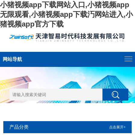
小猪视频app下载网站入口,小猪视频app
无限观看,小猪视频app下载汅网站进入,小
猪视频app官方下载
网站导航
产品分类
点击展开+