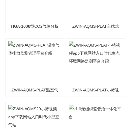
HGA-1008型CO2气体分析
ZWIN-AQMS-PLAT车载式
仪
环境在线监测系统平台介绍
ZWIN-AQMS-PLAT温室气
ZWIN-AQMS-PLAT小猪视
体排放监测管理平台介绍
频app下载网站入口时代生
态环境网络监测平台介绍