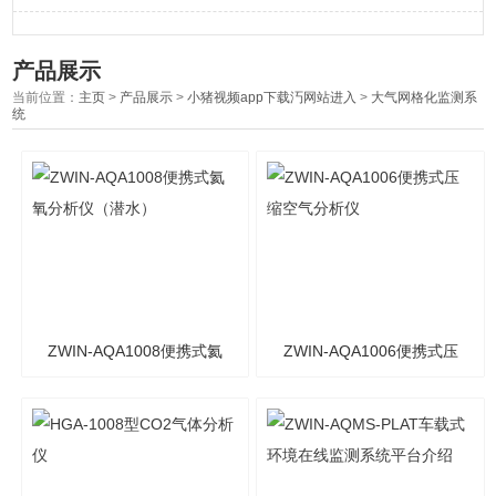
产品展示
当前位置：
主页
>
产品展示
>
小猪视频app下载汅网站进入
>
大气网格化监测系
统
ZWIN-AQA1008便携式氦
ZWIN-AQA1006便携式压
氧分析仪（潜水）
缩空气分析仪