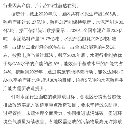
行业因其产能、产污的特性赫然在列。
据统计，截止2020年底，国内共有水泥生产线1685条、
熟料产能达18.27亿吨，熟料总产能保持稳定，水泥产能达30.
4亿吨，据工信部统计数据显示，2020年全国水泥产量23.8亿
吨，水泥熟料产量15.79亿吨，水泥产品能耗约2亿吨标准
煤，占建材工业能耗的60%左右，占全国总能耗的4.5%左
右。按照电热当量计算法，截至2020年底，水泥行业能效优
于标
GAN
水平的产能约占 5%，能效低于基准水平的产能约占
24%。按照到2025年，通过实施节能降碳行动，能效达到标
G
AN
水平的产能比例超过30%的目标，约有5亿吨的水泥熟料生
产能力需要改造提升。
针对水泥行业面临的碳排放目标，各地区纷纷出台超低
排放改造实施方案确定重点改造项目，要求坚持源头防控、
过程管控、末端治理全面发力，协同推进减污降碳，促进环
境空气质量持续改善。
各地区需达成的污染物最高允许排放