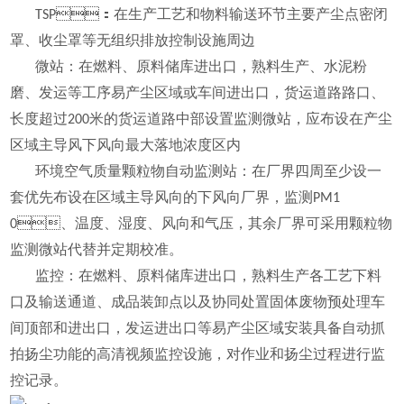
TSP：在生产工艺和物料输送环节主要产尘点密闭
罩、收尘罩等无组织排放控制设施周边
微站：在燃料、原料储库进出口，熟料生产、水泥粉
磨、发运等工序易产尘区域或车间进出口，货运道路路口、
长度超过200米的货运道路中部设置监测微站，应布设在产尘
区域主导风下风向最大落地浓度区内
环境空气质量颗粒物自动监测站：在厂界四周至少设一
套优先布设在区域主导风向的下风向厂界，监测PM1
0、温度、湿度、风向和气压，其余厂界可采用颗粒物
监测微站代替并定期校准。
监控：在燃料、原料储库进出口，熟料生产各工艺下料
口及输送通道、成品装卸点以及协同处置固体废物预处理车
间顶部和进出口，发运进出口等易产尘区域安装具备自动抓
拍扬尘功能的高清视频监控设施，对作业和扬尘过程进行监
控记录。