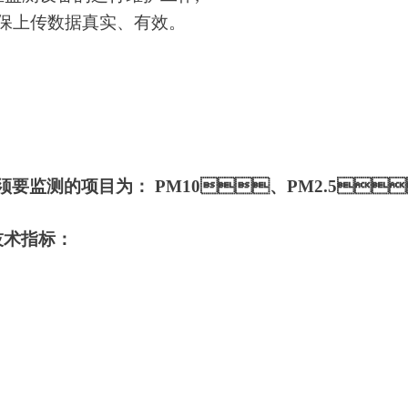
据真实、有效。
测的项目为： PM10、PM2.5、温度
。
术指标：