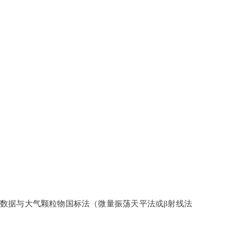
5）监测数据与大气颗粒物国标法（微量振荡天平法或β射线法